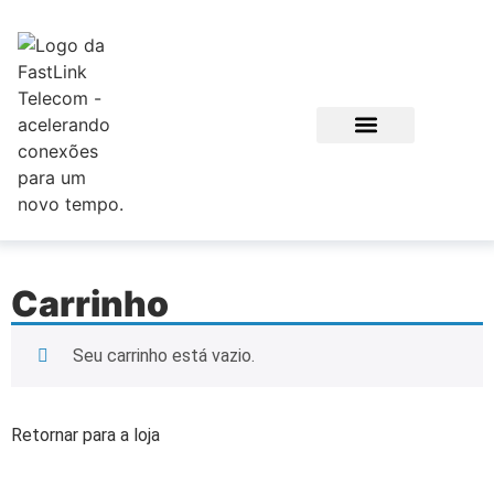
Sobre nós
Suporte técnico
Minha conta
Carrinho
Seu carrinho está vazio.
Retornar para a loja